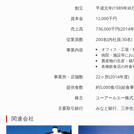
創立
平成元年(1989年)8
資本金
12,000千円
売上高
736,000千円(2014
従業員数
200名(内社員:30名)
オフィス・工場・
事業内容
病院・施設等にお
農産物の生産・栽
各種飲食店の外食
事業所・店舗数
22ヶ所(2014年度)
提供食数
約5,000食/日(給食
株主
ユーアールエー株式
主要取引銀行
みなと銀行、三井住
関連会社